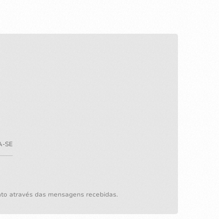
A-SE
nto através das mensagens recebidas.