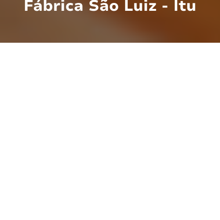
Fábrica São Luiz - Itu
Sábado foi dia de fotografar novamente para
o Atelier Watson! E o cenário para registrar
esse trabalho tão bonito não poderia ser
melhor: o
Espaço Fábrica São Luiz
em Itu-SP.
Um lugar único, repleto de história e
personalidade, proporcionando infinitas
opções de criação para as fotos, resultando
na combinação perfeita!
*Pra quem ainda não conhece a história do